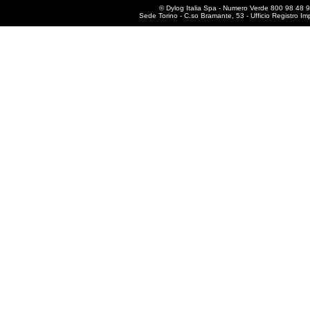
© Dylog Italia Spa - Numero Verde 800 98 48 
Sede Torino - C.so Bramante, 53 - Ufficio Registro I