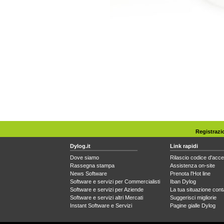
Registrazi
Dylog.it
Link rapidi
Dove siamo
Rilascio codice d'acc
Rassegna stampa
Assistenza on-site
News Software
Prenota l'Hot line
Software e servizi per Commercialisti
Iban Dylog
Software e servizi per Aziende
La tua situazione cont
Software e servizi altri Mercati
Suggerisci migliorie
Instant Software e Servizi
Pagine gialle Dylog